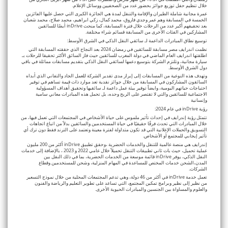
خلال تنظيم حفل توزيع جوائز بحضور عدد من الصحفيين ووسائل الإعلام.
عمرة
مجانية شاملة الطيران والإقامة والتنقل لمدة هي الجائزة الكبرى التي حصل عليها الفائزين
الخمسة في المسابقة وهم عمر وجدي فاروق، محمد كمال، زكي ابراهيم، محمد صلاح، محمد شعبان
بعد تحقيقهم أكبر عدد من الرحلات خلال فترة المسابقة، كما منحت inDrive أيضًا للسائقين
المشاركين في الفئات الأخرى من المسابقة قسائم شراء مختلفة.
توسيع نطاق المبادرات الداعمة لـ سائقي النقل الذكي في الشرق الأوسط:
نظمت اندرايف مصر مسابقة للسائقين في رمضان 2024 بعد النجاح الذي حققته المسابقة التي
اطلقتها اندرايف العام الماضي في دولة المغرب للسائقين حيث فاز السائق الأكثر تحقيقا للرحلات بـ
سيارة مجانية، وتلتزم الشركة بتوسيع دعمها لسائقي النقل الذكي بتقديم مسابقات مماثلة في باقي
دول الشرق الأوسط.
وتهدف هذه النوعية من المسابقات إلى إبراز مدى تقدير الشركة للعمل الجاد والتفاني الذي أبداه
السائقون المشاركون في المسابقة من خلال جوائز نقدية تعد موارد ذات قيمة تساهم في توفير
احتياجات حياتهم اليومية، وايضاً توفير بيئة عمل داعمة لـ سائقيها وتحقيق أهداف المسؤولية
الاجتماعية للسائقين والتي لا تقتصر على الربح وحده، بل تحمل هذه المبادرات معاني سامية
وإنسانية
رؤية inDrive في عام 2024:
تتمثل رؤية إندرايف في إحداث تأثير ملموس على حياة الأشخاص في المجتمعات التي تعمل فيها، من
خلال المبادرات التي تحدث فرقًا حقيقيًا في حياة المستخدمين والسائقين بدلاً من اتباع اتجاهات
التسويق والحملات الإعلانية التي قد تكون متداولة لفترة معينة وتعتمد على الترند فقط دون ترك أي
تأثير إيجابي للمجتمع أو الأشخاص.
إندرايف هي منصة عالمية للتنقل والخدمات الحضرية ،وحقق تطبيق inDrive أكثر من 200 مليون
عملية تحميل، حيث بات ثاني تطبيقات التنقل تحميلاً خلال عامي 2022 و 2023 ، بالإضافة إلى خدمات
النقل الذكي، يوفر inDrive قائمة موسعة من الخدمات الحضرية، بما في ذلك النقل بين
المدن،الشحن خدمات المختص للمساعدة في المهام المنزلية، وشحن للمستخدمين وقطاع
الشركات.
تعمل خدمة inDrive في أكثر من 46 دولة، وهي تدعم المجتمعات المحلية من خلال نموذج التسعير
من نظير إلى نظير وبرامج تمكين المجتمع، التي تساعد على تطوير التعليم والرياضة والفنون
والعلوم والمساواة بين الجنسين والمبادرات الحيوية الأخرى.