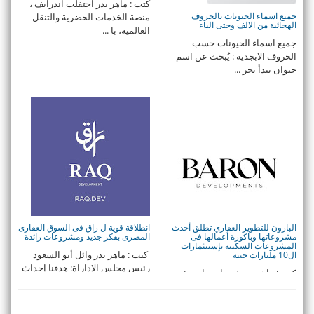
كتب : ماهر بدر احتفلت اندرايف ،
جميع اسماء الحيونات بالحروف
منصة الخدمات الحضرية والتنقل
الهجائية من الالف وحتى الياء
العالمية، با ...
جميع اسماء الحيونات حسب
الحروف الابجدية : يُبحث عن اسم
حيوان يبدأ بحر ...
البارون للتطوير العقاري تطلق أحدث
انطلاقة قوية ل راق فى السوق العقارى
مشروعاتها وباكورة أعمالها فى
المصرى بفكر جديد ومشروعات رائدة
المشروعات السكنية بإستتثمارات
كتب : ماهر بدر وائل أبو السعود
ال10 مليارات جنية
رئيس مجلس الإداراة: هدفنا إحداث
كتب : ماهر بدرتغيير إستراتيجية
...
العمل ولوجو الشركة لمواكبة
تطورات السوقمخاط ...